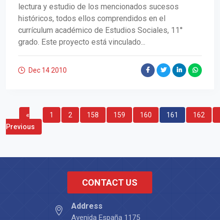
lectura y estudio de los mencionados sucesos
históricos, todos ellos comprendidos en el
currículum académico de Estudios Sociales, 11°
grado. Este proyecto está vinculado...
Dec 14
2010
«
1
2
158
159
160
161
162
Previous
CONTACT US
Address
Avenida España 1175