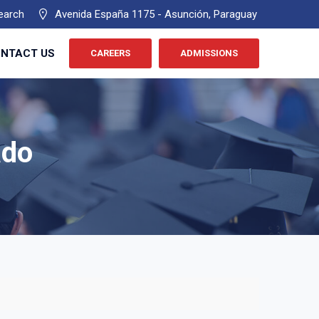
earch
Avenida España 1175 - Asunción, Paraguay
NTACT US
CAREERS
ADMISSIONS
ado