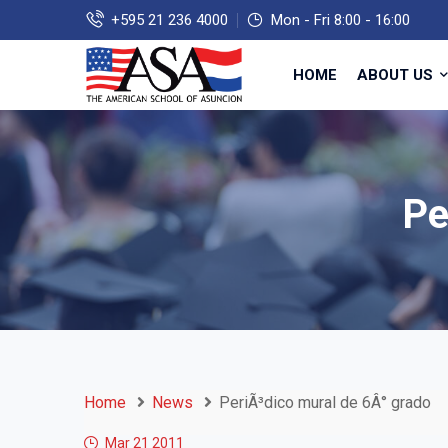
+595 21 236 4000
Mon - Fri 8:00 - 16:00
HOME
ABOUT US
Pe
Home
News
PeriÃ³dico mural de 6Â° grado
Mar 21
2011