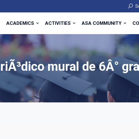
S
ACADEMICS
ACTIVITIES
ASA COMMUNITY
CO
riÃ³dico mural de 6Â° gr