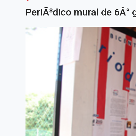
PeriÃ³dico mural de 6Â° 