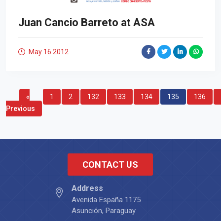
Juan Cancio Barreto at ASA
May 16
2012
«
1
2
132
133
134
135
136
Previous
CONTACT US
Address
Avenida España 1175
Asunción, Paraguay