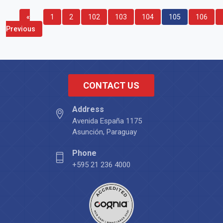
«
1
2
102
103
104
105
106
Previous
CONTACT US
Address
Avenida España 1175
Asunción, Paraguay
Phone
+595 21 236 4000