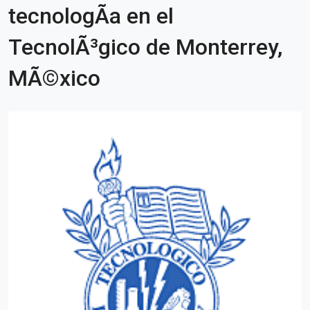
tecnologÃ­a en el
TecnolÃ³gico de Monterrey,
MÃ©xico