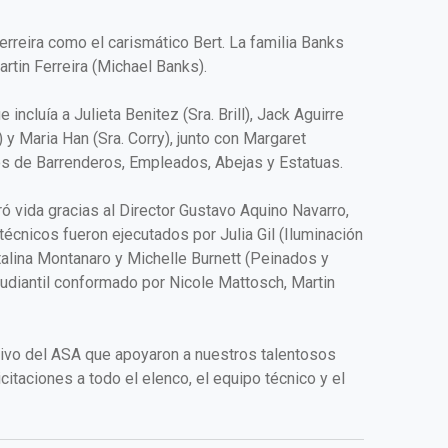
rreira como el carismático Bert. La familia Banks
rtin Ferreira (Michael Banks).
cluía a Julieta Benitez (Sra. Brill), Jack Aguirre
 y Maria Han (Sra. Corry), junto con Margaret
pos de Barrenderos, Empleados, Abejas y Estatuas.
bró vida gracias al Director Gustavo Aquino Navarro,
écnicos fueron ejecutados por Julia Gil (Iluminación
Catalina Montanaro y Michelle Burnett (Peinados y
tudiantil conformado por Nicole Mattosch, Martin
tivo del ASA que apoyaron a nuestros talentosos
citaciones a todo el elenco, el equipo técnico y el