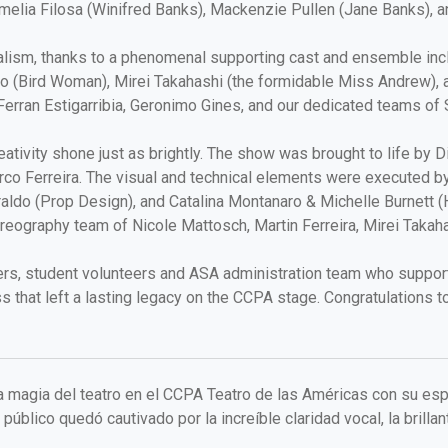
Amelia Filosa (Winifred Banks), Mackenzie Pullen (Jane Banks), a
ism, thanks to a phenomenal supporting cast and ensemble includ
ldo (Bird Woman), Mirei Takahashi (the formidable Miss Andrew), 
 Ferran Estigarribia, Geronimo Gines, and our dedicated teams of
ativity shone just as brightly. The show was brought to life by 
co Ferreira. The visual and technical elements were executed by J
raldo (Prop Design), and Catalina Montanaro & Michelle Burnett 
ography team of Nicole Mattosch, Martin Ferreira, Mirei Takahas
chers, student volunteers and ASA administration team who suppor
s that left a lasting legacy on the CCPA stage. Congratulations to
la magia del teatro en el CCPA Teatro de las Américas con su es
 público quedó cautivado por la increíble claridad vocal, la brilla