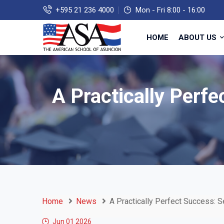
+595 21 236 4000
Mon - Fri 8:00 - 16:00
HOME
ABOUT US
A Practically Perf
Home
News
A Practically Perfect Success: 
Jun 01
2026