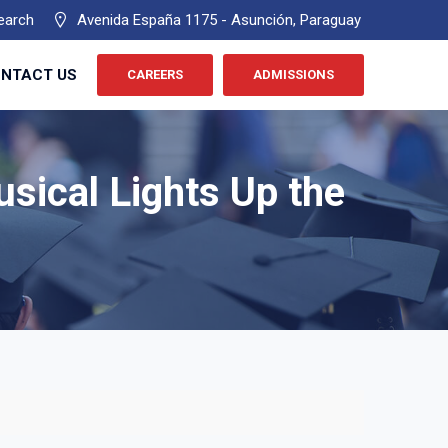
earch
Avenida España 1175 - Asunción, Paraguay
NTACT US
CAREERS
ADMISSIONS
sical Lights Up the