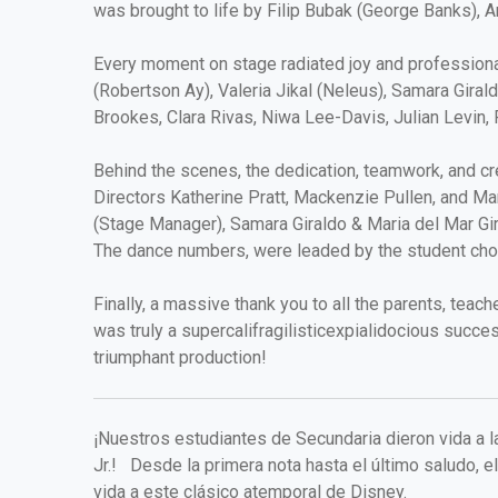
was brought to life by Filip Bubak (George Banks), 
Every moment on stage radiated joy and professional
(Robertson Ay), Valeria Jikal (Neleus), Samara Gira
Brookes, Clara Rivas, Niwa Lee-Davis, Julian Levin,
Behind the scenes, the dedication, teamwork, and cre
Directors Katherine Pratt, Mackenzie Pullen, and Mar
(Stage Manager), Samara Giraldo & Maria del Mar Gi
The dance numbers, were leaded by the student chore
Finally, a massive thank you to all the parents, tea
was truly a supercalifragilisticexpialidocious succes
triumphant production!
¡Nuestros estudiantes de Secundaria dieron vida a 
Jr.! Desde la primera nota hasta el último saludo, el
vida a este clásico atemporal de Disney.