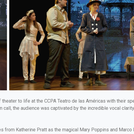
theater to life at the CCPA Teatro de las Américas with their sp
n call, the audience was captivated by the incredible vocal clarity
s from Katherine Pratt as the magical Mary Poppins and Marco Fe